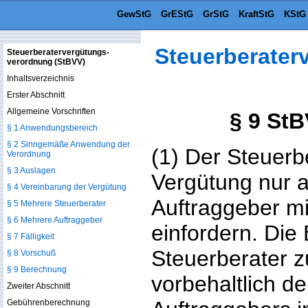
GewStG
GrEStG
GrStG
KraftStG
KStG
Steuerberater
Steuerberatervergütungs­
verordnung (StBVV)
Inhaltsverzeichnis
Erster Abschnitt
Allgemeine Vorschriften
§ 9 St
§ 1 Anwendungsbereich
§ 2 Sinngemäße Anwendung der
(1) Der Steuerb
Verordnung
§ 3 Auslagen
Vergütung nur 
§ 4 Vereinbarung der Vergütung
Auftraggeber mi
§ 5 Mehrere Steuerberater
§ 6 Mehrere Auftraggeber
einfordern. Die
§ 7 Fälligkeit
Steuerberater z
§ 8 Vorschuß
§ 9 Berechnung
vorbehaltlich d
Zweiter Abschnitt
Gebührenberechnung