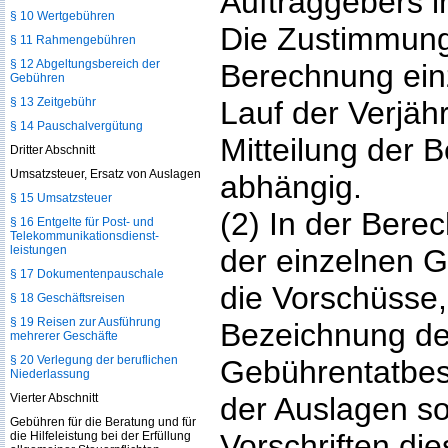
Auftraggebers in
§ 10 Wertgebühren
Die Zustimmung 
§ 11 Rahmengebühren
§ 12 Abgeltungsbereich der
Berechnung einz
Gebühren
§ 13 Zeitgebühr
Lauf der Verjähr
§ 14 Pauschalvergütung
Mitteilung der 
Dritter Abschnitt
Umsatzsteuer, Ersatz von Auslagen
abhängig.
§ 15 Umsatzsteuer
(2) In der Bere
§ 16 Entgelte für Post- und
Telekommunikationsdienst­
leistungen
der einzelnen 
§ 17 Dokumentenpauschale
die Vorschüsse,
§ 18 Geschäftsreisen
§ 19 Reisen zur Ausführung
Bezeichnung de
mehrerer Geschäfte
§ 20 Verlegung der beruflichen
Gebührentatbes
Niederlassung
Vierter Abschnitt
der Auslagen s
Gebühren für die Beratung und für
Vorschriften die
die Hilfeleistung bei der Erfüllung