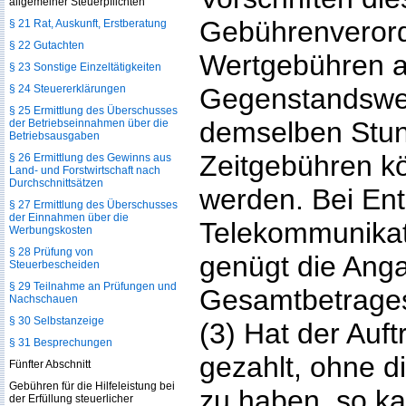
allgemeiner Steuerpflichten
Gebührenverord
§ 21 Rat, Auskunft, Erstberatung
§ 22 Gutachten
Wertgebühren a
§ 23 Sonstige Einzeltätigkeiten
§ 24 Steuererklärungen
Gegenstandswe
§ 25 Ermittlung des Überschusses
demselben Stun
der Betriebseinnahmen über die
Betriebsausgaben
Zeitgebühren 
§ 26 Ermittlung des Gewinns aus
Land- und Forstwirtschaft nach
Durchschnittsätzen
werden. Bei Ent
§ 27 Ermittlung des Überschusses
der Einnahmen über die
Telekommunikat
Werbungskosten
§ 28 Prüfung von
genügt die Ang
Steuerbescheiden
§ 29 Teilnahme an Prüfungen und
Gesamtbetrage
Nachschauen
§ 30 Selbstanzeige
(3) Hat der Auf
§ 31 Besprechungen
gezahlt, ohne d
Fünfter Abschnitt
Gebühren für die Hilfeleistung bei
zu haben, so ka
der Erfüllung steuerlicher