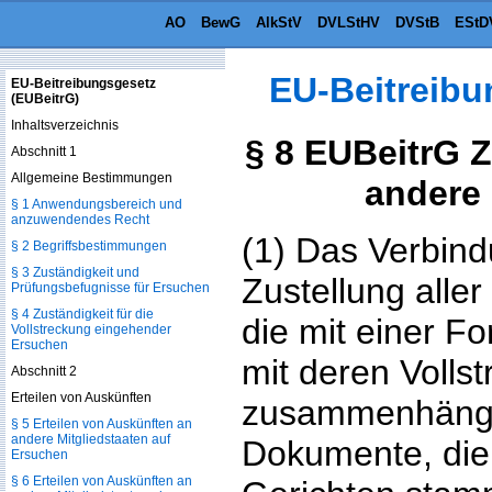
AO
BewG
AlkStV
DVLStHV
DVStB
EStD
EU-Beitreibu
EU-Beitreibungsgesetz
(EUBeitrG)
Inhaltsverzeichnis
§ 8 EUBeitrG 
Abschnitt 1
Allgemeine Bestimmungen
andere 
§ 1 Anwendungsbereich und
anzuwendendes Recht
(1) Das Verbin
§ 2 Begriffsbestimmungen
§ 3 Zuständigkeit und
Zustellung alle
Prüfungsbefugnisse für Ersuchen
§ 4 Zuständigkeit für die
die mit einer F
Vollstreckung eingehender
Ersuchen
mit deren Volls
Abschnitt 2
Erteilen von Auskünften
zusammenhängen
§ 5 Erteilen von Auskünften an
andere Mitgliedstaaten auf
Dokumente, die
Ersuchen
§ 6 Erteilen von Auskünften an