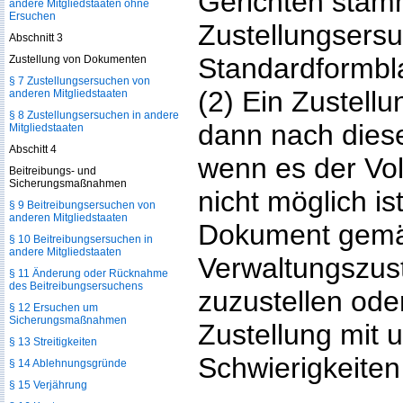
Gerichten sta
andere Mitgliedstaaten ohne
Ersuchen
Zustellungsersu
Abschnitt 3
Standardformbla
Zustellung von Dokumenten
§ 7 Zustellungsersuchen von
(2) Ein Zustell
anderen Mitgliedstaaten
§ 8 Zustellungsersuchen in andere
dann nach dieser
Mitgliedstaaten
Abschitt 4
wenn es der Vo
Beitreibungs- und
Sicherungsmaßnahmen
nicht möglich is
§ 9 Beitreibungsersuchen von
anderen Mitgliedstaaten
Dokument gemäß
§ 10 Beitreibungsersuchen in
andere Mitgliedstaaten
Verwaltungszus
§ 11 Änderung oder Rücknahme
des Beitreibungsersuchens
zuzustellen ode
§ 12 Ersuchen um
Sicherungsmaßnahmen
Zustellung mit 
§ 13 Streitigkeiten
Schwierigkeite
§ 14 Ablehnungsgründe
§ 15 Verjährung