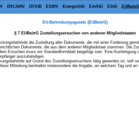
tV
DVLStHV
DVStB
EStDV
EnergieStG
ErbStG
EStG
EUBeitr
EU-Beitreibungsgesetz (EUBeitrG)
§ 7 EUBeitrG Zustellungsersuchen von anderen Mitgliedstaaten
reckungsbehörde die Zustellung aller Dokumente, die mit einer Forderung gemä
richtlichen Dokumente, die aus dem anderen Mitgliedstaat stammen. Die Zuste
em Ersuchen muss ein Standardformblatt beigefügt sein. Eine Ausfertigung 
mpfänger auszuhändigen.
kungsbehörde auf Grund des Zustellungsersuchens tätig geworden ist, teilt s
Diese Mitteilung beinhaltet insbesondere die Angabe, an welchem Tag und a