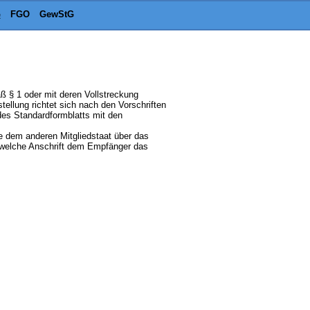
G
FGO
GewStG
ß § 1 oder mit deren Vollstreckung
llung richtet sich nach den Vorschriften
des Standardformblatts mit den
ie dem anderen Mitgliedstaat über das
n welche Anschrift dem Empfänger das