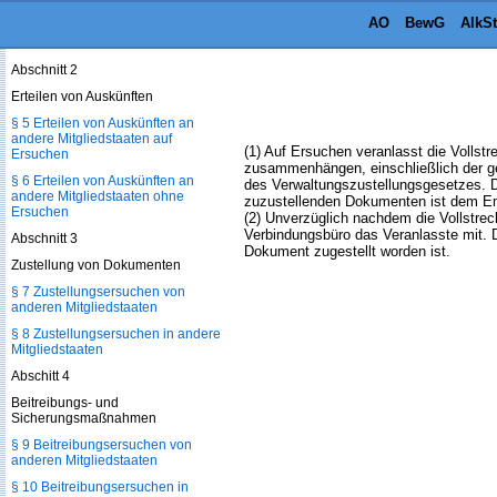
§ 4 Zuständigkeit für die
AO
BewG
AlkS
Vollstreckung eingehender
Ersuchen
Abschnitt 2
Erteilen von Auskünften
§ 5 Erteilen von Auskünften an
andere Mitgliedstaaten auf
(1) Auf Ersuchen veranlasst die Vollst
Ersuchen
zusammenhängen, einschließlich der ge
§ 6 Erteilen von Auskünften an
des Verwaltungszustellungsgesetzes. D
andere Mitgliedstaaten ohne
zuzustellenden Dokumenten ist dem E
Ersuchen
(2) Unverzüglich nachdem die Vollstrec
Verbindungsbüro das Veranlasste mit. 
Abschnitt 3
Dokument zugestellt worden ist.
Zustellung von Dokumenten
§ 7 Zustellungsersuchen von
anderen Mitgliedstaaten
§ 8 Zustellungsersuchen in andere
Mitgliedstaaten
Abschitt 4
Beitreibungs- und
Sicherungsmaßnahmen
§ 9 Beitreibungsersuchen von
anderen Mitgliedstaaten
§ 10 Beitreibungsersuchen in