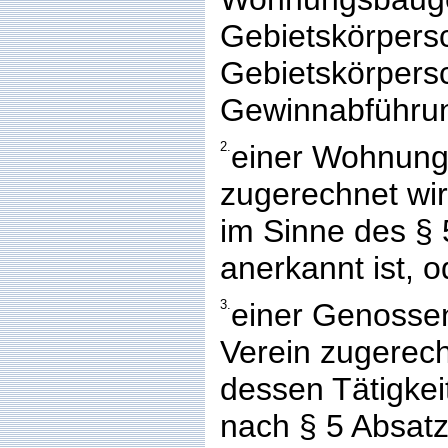
Gebietskörpers
Gebietskörpersc
Gewinnabführun
2.
einer Wohnung
zugerechnet wir
im Sinne des §
anerkannt ist, o
3.
einer Genosse
Verein zugerech
dessen Tätigkei
nach § 5 Absat