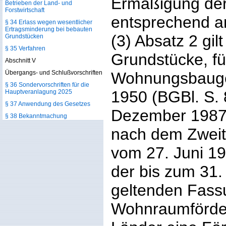
Ermäßigung der
Betrieben der Land- und
Forstwirtschaft
entsprechend an
§ 34 Erlass wegen wesentlicher
Ertragsminderung bei bebauten
(3) Absatz 2 gil
Grundstücken
§ 35 Verfahren
Grundstücke, fü
Abschnitt V
Übergangs- und Schlußvorschriften
Wohnungsbauges
§ 36 Sondervorschriften für die
1950 (BGBl. S. 
Hauptveranlagung 2025
§ 37 Anwendung des Gesetzes
Dezember 1987
§ 38 Bekanntmachung
nach dem Zwei
vom 27. Juni 19
der bis zum 31
geltenden Fass
Wohnraumförde