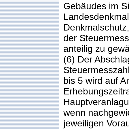
Gebäudes im Si
Landesdenkmals
Denkmalschutz,
der Steuermess
anteilig zu gew
(6) Der Abschla
Steuermesszahl
bis 5 wird auf A
Erhebungszeitr
Hauptveranlagu
wenn nachgewie
jeweiligen Vor