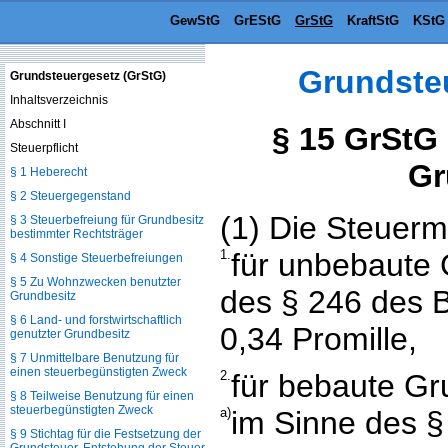
GewStG
GrEStG
GrStG
KraftStG
KStG
Grundste
Grundsteuergesetz (GrStG)
Inhaltsverzeichnis
Abschnitt I
§ 15 GrStG
Steuerpflicht
Gr
§ 1 Heberecht
§ 2 Steuergegenstand
(1) Die Steuerm
§ 3 Steuerbefreiung für Grundbesitz
bestimmter Rechtsträger
1.
für unbebaute 
§ 4 Sonstige Steuerbefreiungen
§ 5 Zu Wohnzwecken benutzter
des § 246 des 
Grundbesitz
§ 6 Land- und forstwirtschaftlich
0,34 Promille,
genutzter Grundbesitz
§ 7 Unmittelbare Benutzung für
einen steuerbegünstigten Zweck
2.
für bebaute Gr
§ 8 Teilweise Benutzung für einen
steuerbegünstigten Zweck
a)
im Sinne des 
§ 9 Stichtag für die Festsetzung der