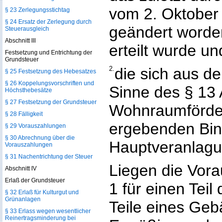
vom 2. Oktober 
§ 23 Zerlegungsstichtag
§ 24 Ersatz der Zerlegung durch
geändert worden
Steuerausgleich
Abschnitt III
erteilt wurde un
Festsetzung und Entrichtung der
Grundsteuer
2.
die sich aus d
§ 25 Festsetzung des Hebesatzes
§ 26 Koppelungsvorschriften und
Sinne des § 13 
Höchsthebesätze
§ 27 Festsetzung der Grundsteuer
Wohnraumförde
§ 28 Fälligkeit
ergebenden Bi
§ 29 Vorauszahlungen
§ 30 Abrechnung über die
Hauptveranlagu
Vorauszahlungen
§ 31 Nachentrichtung der Steuer
Liegen die Vor
Abschnitt IV
Erlaß der Grundsteuer
1 für einen Tei
§ 32 Erlaß für Kulturgut und
Grünanlagen
Teile eines Gebä
§ 33 Erlass wegen wesentlicher
Reinertragsminderung bei