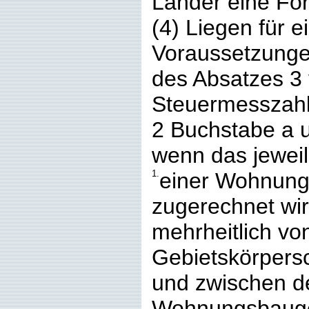
Länder eine För
(4) Liegen für 
Voraussetzunge
des Absatzes 3 v
Steuermesszah
2 Buchstabe a 
wenn das jewei
1.
einer Wohnung
zugerechnet wir
mehrheitlich vo
Gebietskörpers
und zwischen d
Wohnungsbauges