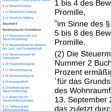
Grundsteuer, Entstehung der Steuer
1 bis 4 des Be
§ 10 Steuerschuldner
Promille,
§ 11 Persönliche Haftung
§ 12 Dingliche Haftung
b)
im Sinne des 
Abschnitt II
Bemessung der Grundsteuer
5 bis 8 des Be
§ 13 Steuermesszahl und
Steuermessbetrag
Promille.
§ 14 Steuermeßzahl für Betriebe
der Land- und Forstwirtschaft
(2) Die Steuer
§ 15 Steuermesszahl für
Grundstücke
Nummer 2 Buch
§ 16 Hauptveranlagung
Prozent ermäßi
§ 17 Neuveranlagung
§ 18 Nachveranlagung
1.
für das Grunds
§ 19 Anzeigepflicht
§ 20 Aufhebung des
des Wohnraumf
Steuermeßbetrags
13. September 2
§ 21 Änderung von
Steuermeßbescheiden
das zuletzt dur
§ 22 Zerlegung des
Steuermessbetrags