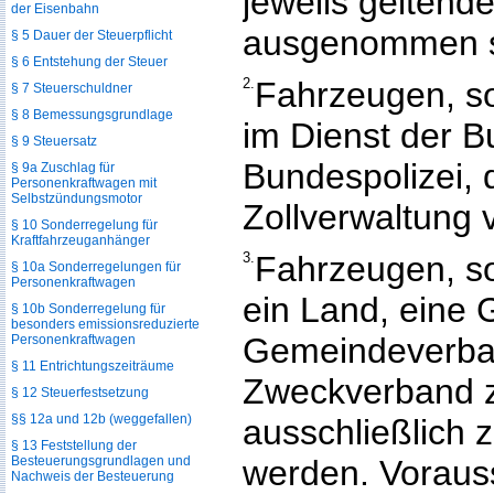
jeweils geltend
der Eisenbahn
ausgenommen s
§ 5 Dauer der Steuerpflicht
§ 6 Entstehung der Steuer
2.
Fahrzeugen, so
§ 7 Steuerschuldner
§ 8 Bemessungsgrundlage
im Dienst der 
§ 9 Steuersatz
Bundespolizei, d
§ 9a Zuschlag für
Personenkraftwagen mit
Selbstzündungsmotor
Zollverwaltung
§ 10 Sonderregelung für
Kraftfahrzeuganhänger
3.
Fahrzeugen, so
§ 10a Sonderregelungen für
Personenkraftwagen
ein Land, eine
§ 10b Sonderregelung für
besonders emissionsreduzierte
Gemeindeverba
Personenkraftwagen
§ 11 Entrichtungszeiträume
Zweckverband z
§ 12 Steuerfestsetzung
§§ 12a und 12b (weggefallen)
ausschließlich
§ 13 Feststellung der
Besteuerungsgrundlagen und
werden. Vorauss
Nachweis der Besteuerung