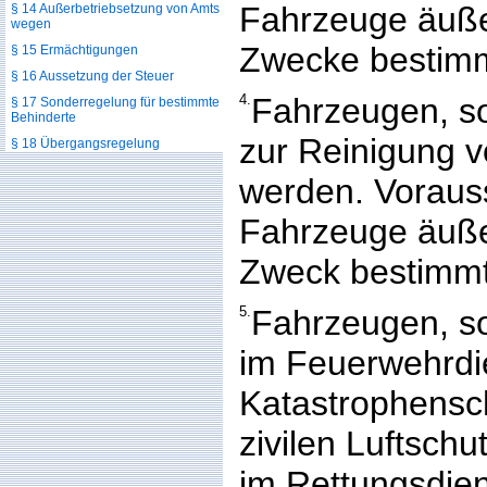
Fahrzeuge äußer
§ 14 Außerbetriebsetzung von Amts
wegen
Zwecke bestimm
§ 15 Ermächtigungen
§ 16 Aussetzung der Steuer
4.
Fahrzeugen, so
§ 17 Sonderregelung für bestimmte
Behinderte
zur Reinigung 
§ 18 Übergangsregelung
werden. Vorauss
Fahrzeuge äußer
Zweck bestimmt
5.
Fahrzeugen, so
im Feuerwehrdi
Katastrophensc
zivilen Luftschu
im Rettungsdien