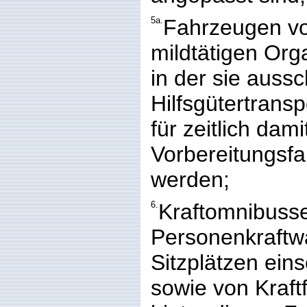
5a.
Fahrzeugen vo
mildtätigen Orga
in der sie aussc
Hilfsgütertrans
für zeitlich d
Vorbereitungsf
werden;
6.
Kraftomnibuss
Personenkraftw
Sitzplätzen eins
sowie von Kraft