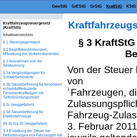
GewStG
GrEStG
GrStG
KraftStG
KStG
Kraftfahrzeugs
Kraftfahrzeugsteuergesetz
(KraftStG)
Inhaltsverzeichnis
§ 3 KraftSt
§ 1 Steuergegenstand
§ 2 Begriffsbestimmungen,
Be
Mitwirkung der Verkehrsbehörden
§ 3 Ausnahmen von der
Besteuerung
Von der Steuer b
§ 3a Vergünstigungen für
Schwerbehinderte
von
§ 3b Steuerbefreiung für besonders
schadstoffreduzierte
1.
Fahrzeugen, di
Personenkraftwagen mit
Selbstzündungsmotor
Zulassungspflic
§ 3c (weggefallen)
Fahrzeug-Zula
§ 3d Steuerbefreiung für
Elektrofahrzeuge
3. Februar 2011 
§§ 3e bis 3h (weggefallen)
§ 4 Erstattung der Steuer bei
Beförderungen von Fahrzeugen mit